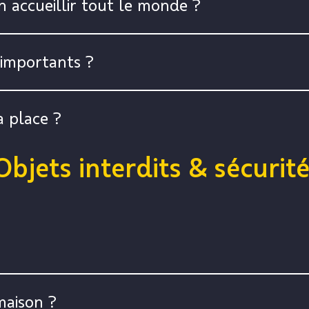
n accueillir tout le monde ?
 importants ?
sa place ?
Objets interdits & sécurit
maison ?