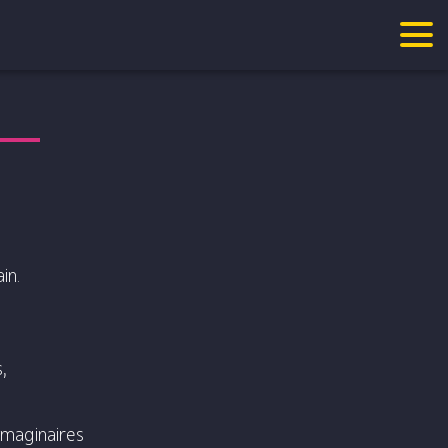
in.
,
imaginaires