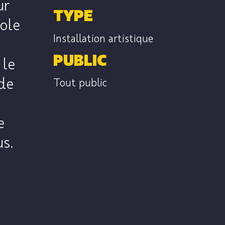
ur
TYPE
cole
Installation artistique
PUBLIC
 le
 de
Tout public
e
us.